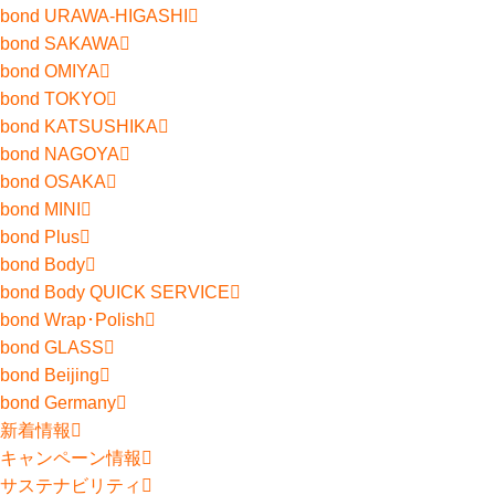
bond URAWA-HIGASHI
bond SAKAWA
bond OMIYA
bond TOKYO
bond KATSUSHIKA
bond NAGOYA
bond OSAKA
bond MINI
bond Plus
bond Body
bond Body QUICK SERVICE
bond Wrap･Polish
bond GLASS
bond Beijing
bond Germany
新着情報
キャンペーン情報
サステナビリティ