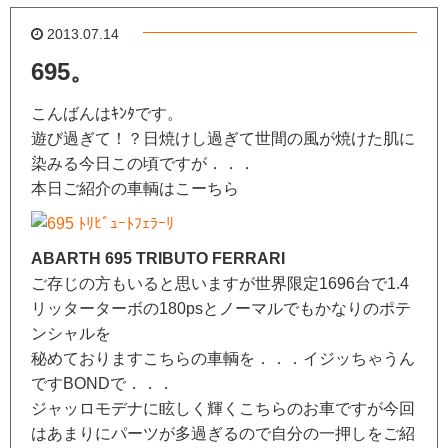
2013.07.14
695。
こんばんはｷﾝﾀです。
遊び過ぎて！？日焼けし過ぎて世間の風が焼けた肌に
染みる今日この頃ですが．．．
本日ご紹介の車輌はこーちら
ABARTH 695 TRIBUTO FERRARI
ご存じの方もいると思いますが世界限定1696台で1.4
リッターターボの180psとノーマルでもかなりのポテ
ンシャルを
秘めておりますこちらの車輌を．．．イジッちゃうん
ですBONDで．．．
ジャッロモデナに眩しく輝くこちらのお車ですが今回
はあまりにパーツが多過ぎるので自分の一押しをご紹