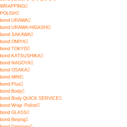
WRAPPING
POLISH
bond URAWA
bond URAWA-HIGASHI
bond SAKAWA
bond OMIYA
bond TOKYO
bond KATSUSHIKA
bond NAGOYA
bond OSAKA
bond MINI
bond Plus
bond Body
bond Body QUICK SERVICE
bond Wrap･Polish
bond GLASS
bond Beijing
bond Germany