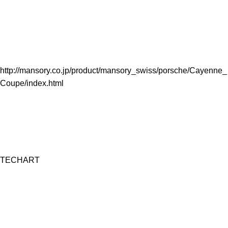
http://mansory.co.jp/product/mansory_swiss/porsche/Cayenne_
Coupe/index.html
TECHART