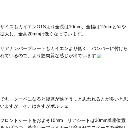
サイズもカイエンGTSより全長は10mm、全幅は12mmとやや
拡大し、全高20mmは低くなっています。
リアナンバープレートもカイエンより低く、バンパーに付けら
れているので、より筋肉質な感じが出ています
でも、クーペになると後席が狭そう…と思われる方が多いと思
いますが、そこはさすがポルシェ
フロントシートをおよそ10mm、リアシートは30mm着座位置
を下げつつ、後席ルーフライナーは窪ませてスペースを確保し