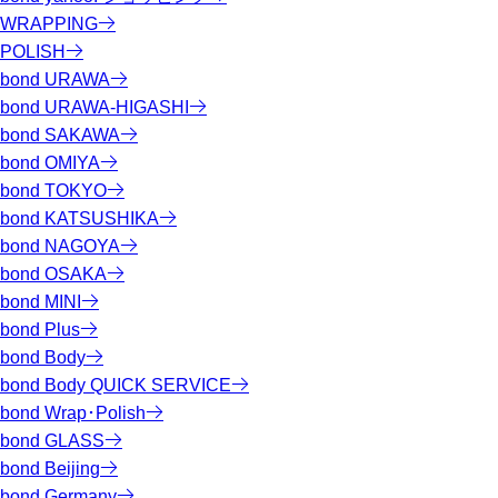
WRAPPING
POLISH
bond URAWA
bond URAWA-HIGASHI
bond SAKAWA
bond OMIYA
bond TOKYO
bond KATSUSHIKA
bond NAGOYA
bond OSAKA
bond MINI
bond Plus
bond Body
bond Body QUICK SERVICE
bond Wrap･Polish
bond GLASS
bond Beijing
bond Germany