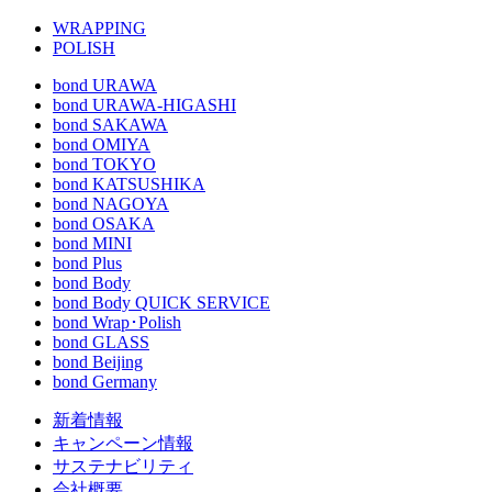
WRAPPING
POLISH
bond URAWA
bond URAWA-HIGASHI
bond SAKAWA
bond OMIYA
bond TOKYO
bond KATSUSHIKA
bond NAGOYA
bond OSAKA
bond MINI
bond Plus
bond Body
bond Body QUICK SERVICE
bond Wrap･Polish
bond GLASS
bond Beijing
bond Germany
新着情報
キャンペーン情報
サステナビリティ
会社概要