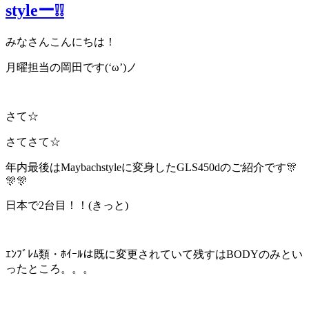
styleー❕❕
みなさんこんにちは！
月曜担当の岡田です(‘ω’)ノ
さて☆
さてさて☆
年内最後はMaybachstyleに変身したGLS450dのご紹介です🎊
🎊🎊
日本で2台目！！(きっと)
ｴﾝﾌﾞﾚﾑ類・ﾎｲｰﾙは既に変更されていて残すはBODYのみとい
ったところ。。。