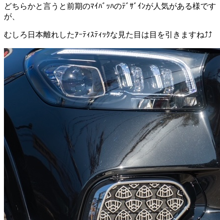
どちらかと言うと前期のﾏｲﾊﾞｯﾊのﾃﾞｻﾞｲﾝが人気がある様です
が、
むしろ日本離れしたｱｰﾃｨｽﾃｨｯｸな見た目は目を引きますね⤴⤴