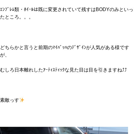
ｴﾝﾌﾞﾚﾑ類・ﾎｲｰﾙは既に変更されていて残すはBODYのみといっ
たところ。。。
どちらかと言うと前期のﾏｲﾊﾞｯﾊのﾃﾞｻﾞｲﾝが人気がある様です
が、
むしろ日本離れしたｱｰﾃｨｽﾃｨｯｸな見た目は目を引きますね⤴⤴
素敵っす