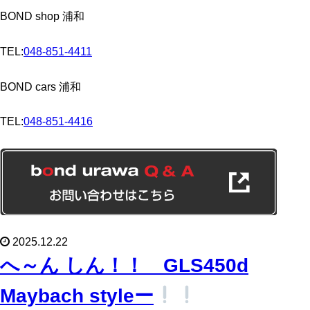
BOND shop 浦和
TEL:
048-851-4411
BOND cars 浦和
TEL:
048-851-4416
2025.12.22
へ～ん しん！！ GLS450d
Maybach styleー