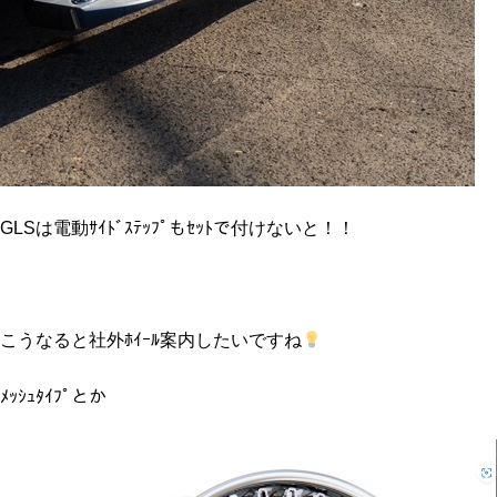
GLSは電動ｻｲﾄﾞｽﾃｯﾌﾟもｾｯﾄで付けないと！！
こうなると社外ﾎｲｰﾙ案内したいですね
ﾒｯｼｭﾀｲﾌﾟとか