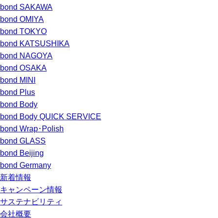
bond SAKAWA
bond OMIYA
bond TOKYO
bond KATSUSHIKA
bond NAGOYA
bond OSAKA
bond MINI
bond Plus
bond Body
bond Body QUICK SERVICE
bond Wrap･Polish
bond GLASS
bond Beijing
bond Germany
新着情報
キャンペーン情報
サステナビリティ
会社概要