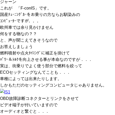
ジャーン
これが 「F-conIS」です。
国産ﾁｭｰﾆﾝｸﾞｶｰをお乗りの方ならお馴染みの
ｺﾝﾋﾟｭｰﾀｰですが．．．
欧州車では余り見かけません
何をする物なの？？
と、声が聞こえてきそうなので
お答えしましょう
燃料噴射や点火ﾀｲﾐﾝｸﾞに補正を掛けて
ﾊﾟﾜｰ＆ﾄﾙｸを向上させる事が本命なのですが．．．
実は、街乗りでよく使う部分で燃料を絞って
ECOセッティングなんてことも．．．
車種によっては出来たりします。
しかもただのセッティングコンピュータじゃありません。
OBD故障診断コネクターとリンクをさせて
ビデオ端子が付いていますので
オーディオと繋ぐと．．．