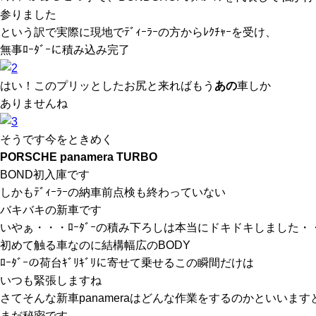
参りました
という訳で実際に現地でﾃﾞｨｰﾗｰの方からﾚｸﾁｬｰを受け、
無事ﾛｰﾀﾞｰに積み込み完了
はい！このプリッとしたお尻と来ればもう
あの
車しか
ありませんね
そうです今をときめく
PORSCHE panamera TURBO
BOND初入庫です
しかもﾃﾞｨｰﾗｰの納車前点検も終わっていない
バキバキの新車です
いやぁ・・・ﾛｰﾀﾞｰの積み下ろしは本当にドキドキしました・
初めて触る車なのに結構幅広のBODY
ﾛｰﾀﾞｰの荷台ｷﾞﾘｷﾞﾘに寄せて乗せるこの瞬間だけは
いつも緊張しますね
さてそんな新車panameraはどんな作業をするのかといいます
まだ秘密です