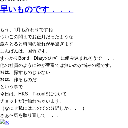
早いものです．．．
もう、1月も終わりですね
ついこの間までお正月だったような．．．
歳をとると時間の流れが早過ぎます
こんばんは、国竹です。
すっかりBond Diaryのﾒﾝﾊﾞｰに組み込まれそうで．．．
他の社員のようにﾈﾀが豊富では無いのが悩みの種です。
ﾈﾀは、探すものじゃない
ﾈﾀは、作るものだ
という事で．．．
今日は、HKS F-conISについて
チョットだけ触れちゃいます。
（なにせ私にはこのての分野しか．．．）
さぁ〜気を取り直して．．．