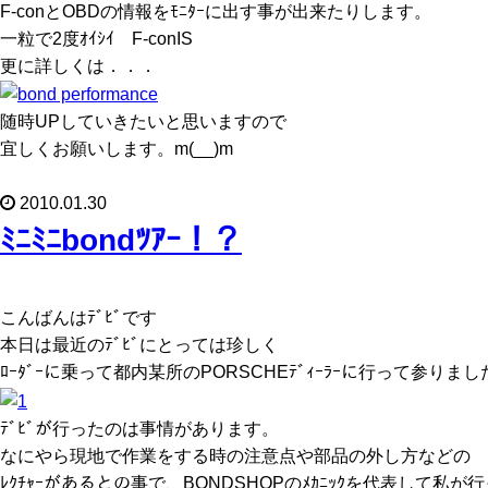
F-conとOBDの情報をﾓﾆﾀｰに出す事が出来たりします。
一粒で2度ｵｲｼｲ F-conIS
更に詳しくは．．．
随時UPしていきたいと思いますので
宜しくお願いします。m(__)m
2010.01.30
ﾐﾆﾐﾆbondﾂｱｰ！？
こんばんはﾃﾞﾋﾞです
本日は最近のﾃﾞﾋﾞにとっては珍しく
ﾛｰﾀﾞｰに乗って都内某所のPORSCHEﾃﾞｨｰﾗｰに行って参りまし
ﾃﾞﾋﾞが行ったのは事情があります。
なにやら現地で作業をする時の注意点や部品の外し方などの
ﾚｸﾁｬｰがあるとの事で、BONDSHOPのﾒｶﾆｯｸを代表して私が