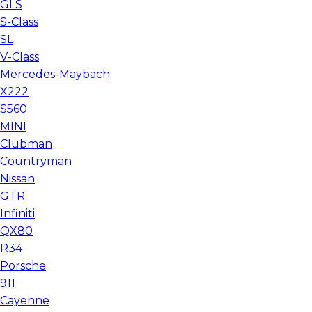
GLS
S-Class
SL
V-Class
Mercedes-Maybach
X222
S560
MINI
Clubman
Countryman
Nissan
GTR
Infiniti
QX80
R34
Porsche
911
Cayenne