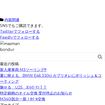
内装関連
SNSでもご購読できます。
Twitter
でフォローする
Feedly
でフォローする
bondur

最近の投稿
新入庫車両 M3ツーリング!!!
夏に映える、BMW E46 330ci カブリオレにポリッシュ＆コ
ーティング
魅せる U25 ｶﾝﾄﾘｰﾏﾝ！！
特定銘柄のオイル交換 受付停止のお知らせ
M340i気分一新！ﾎｲｰﾙ交換
アーカイブ