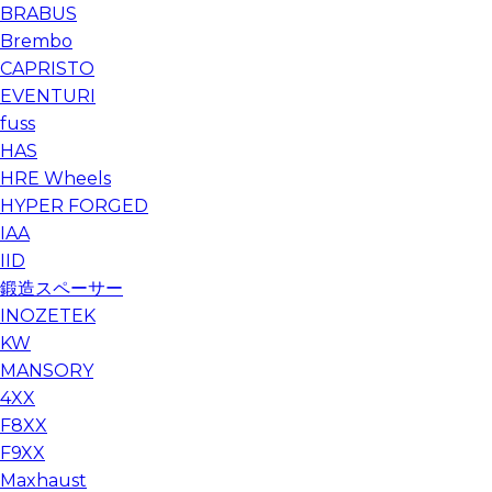
BRABUS
Brembo
CAPRISTO
EVENTURI
fuss
HAS
HRE Wheels
HYPER FORGED
IAA
IID
鍛造スペーサー
INOZETEK
KW
MANSORY
4XX
F8XX
F9XX
Maxhaust