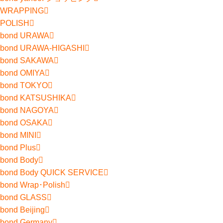
WRAPPING
POLISH
bond URAWA
bond URAWA-HIGASHI
bond SAKAWA
bond OMIYA
bond TOKYO
bond KATSUSHIKA
bond NAGOYA
bond OSAKA
bond MINI
bond Plus
bond Body
bond Body QUICK SERVICE
bond Wrap･Polish
bond GLASS
bond Beijing
bond Germany