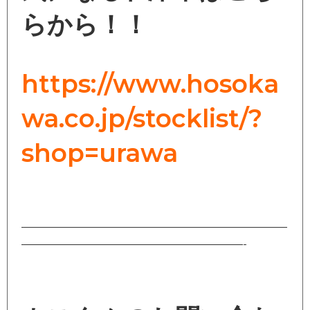
らから！！
https://www.hosoka
wa.co.jp/stocklist/?
shop=urawa
————————————————————————
————————————————————-