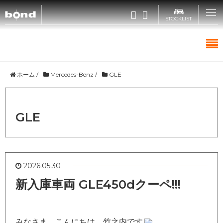
STOCKLIST
CARS
ホーム
/
Mercedes-Benz
/
GLE
CUSTOMIZE
GLE
SHOP
ABOUT
2026.05.30
新入庫車両 GLE450dクーペ!!!
RECRUIT
みなさま こんにちは 竹之内です