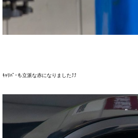
ｷｬﾘﾊﾟｰも立派な赤になりました⤴⤴