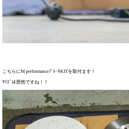
こちらにM performanceﾌﾞﾚｰｷKITを取付ます！
ｻｲｽﾞは歴然ですね！！