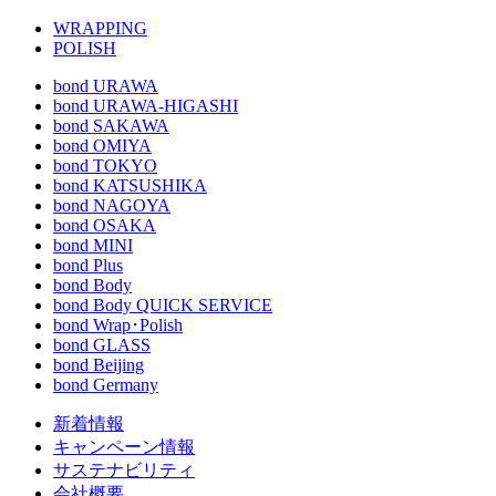
WRAPPING
POLISH
bond URAWA
bond URAWA-HIGASHI
bond SAKAWA
bond OMIYA
bond TOKYO
bond KATSUSHIKA
bond NAGOYA
bond OSAKA
bond MINI
bond Plus
bond Body
bond Body QUICK SERVICE
bond Wrap･Polish
bond GLASS
bond Beijing
bond Germany
新着情報
キャンペーン情報
サステナビリティ
会社概要