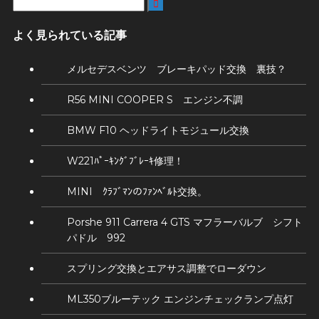

よく見られている記事
メルセデスベンツ ブレーキパッド交換 裏技？
R56 MINI COOPER S エンジン不調
BMW F10 ヘッドライトモジュール交換
W221ﾊﾟｰｷﾝｸﾞﾌﾞﾚｰｷ修理！
MINI ｸﾗﾌﾞﾏﾝのﾌｧﾝﾍﾞﾙﾄ交換。
Porshe 911 Carrera 4 GTS マフラーバルブ シフト
パドル 992
スプリング交換とエアサス調整でローダウン
ML350ブルーテック エンジンチェックランプ点灯