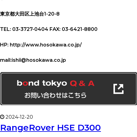
東京都大田区上池台1-20-8
TEL: 03-3727-0404 FAX: 03-6421-8800
HP: http://www.hosokawa.co.jp/
mail:ishii@hosokawa.co.jp
2024-12-20
RangeRover HSE D300