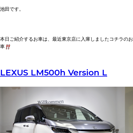
bond OMIYA
池田です。
WRAPPING
サステナビリティ
bond TOKYO
POLISH
会社概要
bond KATSUSHIKA
沿革
本日ご紹介するお車は、最近東京店に入庫しましたコチラのお
bond NAGOYA
車
古物営業法に基づく表示
bond OSAKA
bond MINI
LEXUS LM500h Version L
bond Plus
bond Body
bond Body QUICK SERVICE
bond Wrap･Polish
bond GLASS