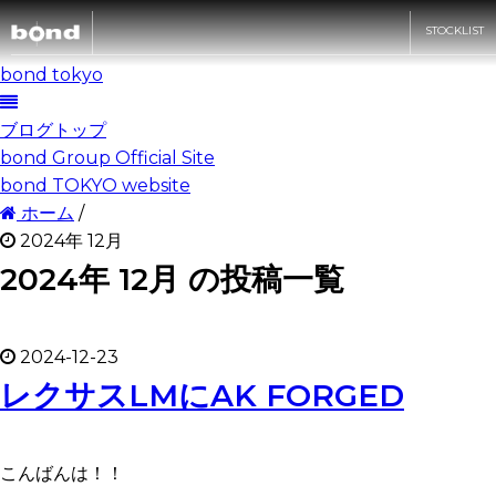
STOCKLIST
bond tokyo
CARS
ブログトップ
bond Group Official Site
bond TOKYO website
CUSTOMIZE
在庫情報
ホーム
/
2024年 12月
2024年 12月 の投稿一覧
SHOP
買取査定
カスタマイズメニュー
bond車検
bond URAWA
2024-12-23
STYLE&WORKS
ABOUT
国内納車費用
レクサスLMにAK FORGED
bond URAWA-HIGASHI
新着情報
bond yahoo! ショッピング
RECRUIT
bond SAKAWA
こんばんは！！
キャンペーン情報