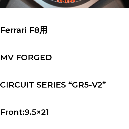
Ferrari F8用
MV FORGED
CIRCUIT SERIES “GR5-V2”
Front:9.5×21