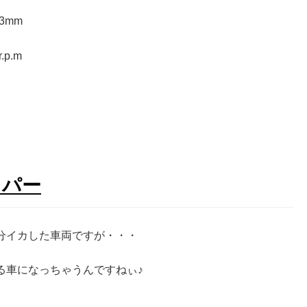
3mm
.p.m
スパー
分イカした車両ですが・・・
る車になっちゃうんですねぃ♪