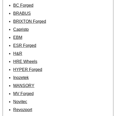
BC Forged
BRABUS
BRIXTON Forged
Capristo
EBM
ESR Forged
H&R
HRE Wheels
HYPER Forged
Inozetek
MANSORY
MV Forged
Novitec
Revozport