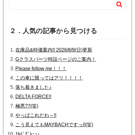

２．人気の記事から見つける
在庫品&特価案内!! 2026/8/9(日)更新
Gクラスパーツ特設ページのご案内！
Please follow me！！！
この車に限ってはアリ！！！！
落ち着きました♪
DELTA FORCE!!
極悪??(笑)
やっぱこれだわ～!!
こう見えてもMAYBACHですっ!!(笑)
ﾅﾙﾄﾞｸﾞﾚｰ♪♪