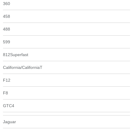
360
458
488
599
812Superfast
California/CaliforniaT
F12
F8
GTC4
Jaguar