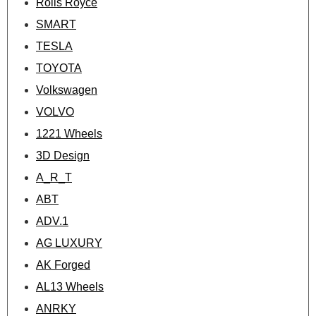
Rolls Royce
SMART
TESLA
TOYOTA
Volkswagen
VOLVO
1221 Wheels
3D Design
A_R_T
ABT
ADV.1
AG LUXURY
AK Forged
AL13 Wheels
ANRKY