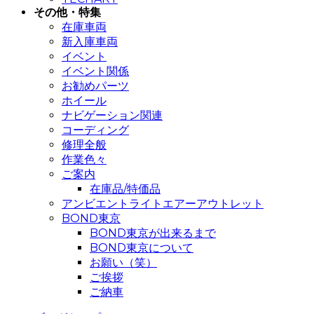
その他・特集
在庫車両
新入庫車両
イベント
イベント関係
お勧めパーツ
ホイール
ナビゲーション関連
コーディング
修理全般
作業色々
ご案内
在庫品/特価品
アンビエントライトエアーアウトレット
BOND東京
BOND東京が出来るまで
BOND東京について
お願い（笑）
ご挨拶
ご納車