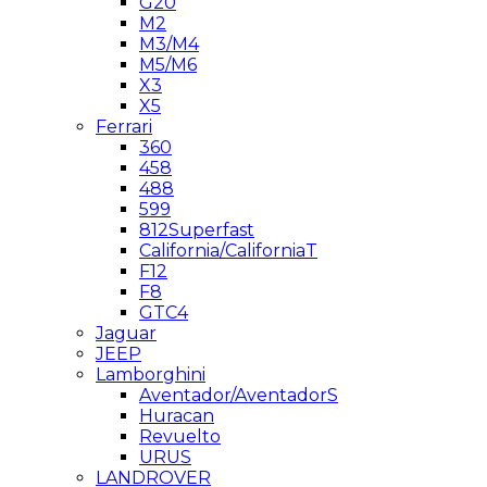
G20
M2
M3/M4
M5/M6
X3
X5
Ferrari
360
458
488
599
812Superfast
California/CaliforniaT
F12
F8
GTC4
Jaguar
JEEP
Lamborghini
Aventador/AventadorS
Huracan
Revuelto
URUS
LANDROVER