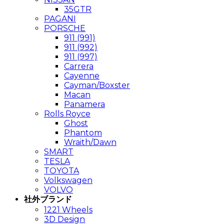
35GTR
PAGANI
PORSCHE
911 (991)
911 (992)
911 (997)
Carrera
Cayenne
Cayman/Boxster
Macan
Panamera
Rolls Royce
Ghost
Phantom
Wraith/Dawn
SMART
TESLA
TOYOTA
Volkswagen
VOLVO
社外ブランド
1221 Wheels
3D Design