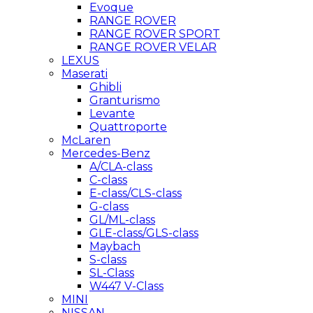
Evoque
RANGE ROVER
RANGE ROVER SPORT
RANGE ROVER VELAR
LEXUS
Maserati
Ghibli
Granturismo
Levante
Quattroporte
McLaren
Mercedes-Benz
A/CLA-class
C-class
E-class/CLS-class
G-class
GL/ML-class
GLE-class/GLS-class
Maybach
S-class
SL-Class
W447 V-Class
MINI
NISSAN