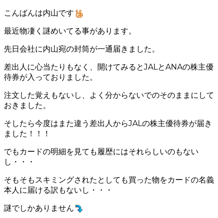
bond TOKYO
WRAPPING
こんばんは内山です
会社概要
bond KATSUSHIKA
最近物凄く謎めいてる事があります。
POLISH
沿革
bond NAGOYA
先日会社に内山宛の封筒が一通届きました。
古物営業法に基づく表
bond OSAKA
差出人に心当たりもなく、開けてみるとJALとANAの株主優
待券が入っておりました。
bond MINI
注文した覚えもないし、よく分からないでのそのままにして
bond Plus
おきました。
bond Body
そしたら今度はまた違う差出人からJALの株主優待券が届き
ました！！！
bond Body QUICK SER
でもカードの明細を見ても履歴にはそれらしいのもない
bond Wrap･Polish
し・・・
bond GLASS
そもそもスキミングされたとしても買った物をカードの名義
本人に届ける訳もないし・・・
bond Beijing
謎でしかありません
bond Germany