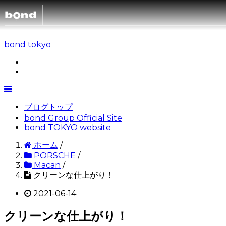
bond tokyo
CARS
CUSTOMIZ
在庫情報
ブログトップ
SHOP
bond Group Official Site
カスタマイズメニュー
買取査定
bond TOKYO website
bond車検
ホーム
/
ABOUT
bond URAWA
STYLE&WORKS
PORSCHE
/
国内納車費用
Macan
/
bond URAWA-HIGAS
クリーンな仕上がり！
RECRUIT
新着情報
bond SAKAWA
2021-06-14
bond yahoo! ショッピ
キャンペーン情報
bond OMIYA
クリーンな仕上がり！
サステナビリティ