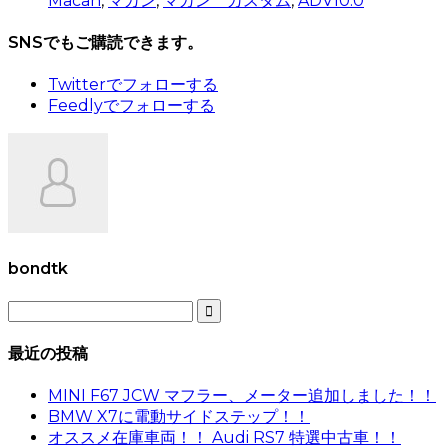
Macan
,
マカン
,
マカン カスタム
,
ADV10.0
SNSでもご購読できます。
Twitter
でフォローする
Feedly
でフォローする
bondtk

最近の投稿
MINI F67 JCW マフラー、メーター追加しました！！
BMW X7に電動サイドステップ！！
オススメ在庫車両！！ Audi RS7 特選中古車！！