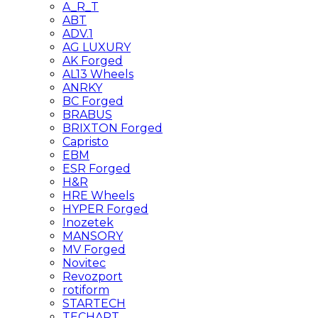
A_R_T
ABT
ADV.1
AG LUXURY
AK Forged
AL13 Wheels
ANRKY
BC Forged
BRABUS
BRIXTON Forged
Capristo
EBM
ESR Forged
H&R
HRE Wheels
HYPER Forged
Inozetek
MANSORY
MV Forged
Novitec
Revozport
rotiform
STARTECH
TECHART