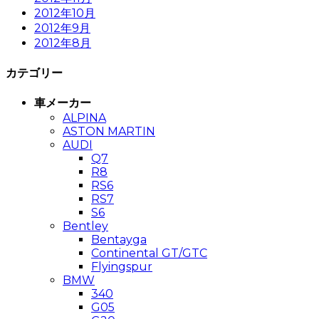
2012年10月
2012年9月
2012年8月
カテゴリー
車メーカー
ALPINA
ASTON MARTIN
AUDI
Q7
R8
RS6
RS7
S6
Bentley
Bentayga
Continental GT/GTC
Flyingspur
BMW
340
G05