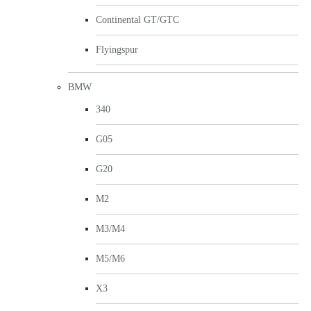
Continental GT/GTC
Flyingspur
BMW
340
G05
G20
M2
M3/M4
M5/M6
X3