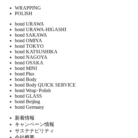
WRAPPING
POLISH
bond URAWA
bond URAWA-HIGASHI
bond SAKAWA
bond OMIYA
bond TOKYO
bond KATSUSHIKA
bond NAGOYA
bond OSAKA
bond MINI
bond Plus
bond Body
bond Body QUICK SERVICE
bond Wrap･Polish
bond GLASS
bond Beijing
bond Germany
新着情報
キャンペーン情報
サステナビリティ
会社概要