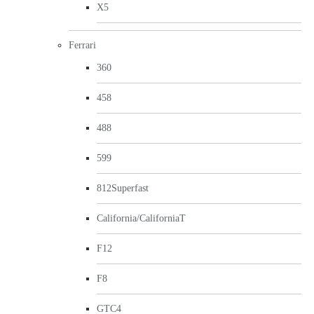
X5
Ferrari
360
458
488
599
812Superfast
California/CaliforniaT
F12
F8
GTC4