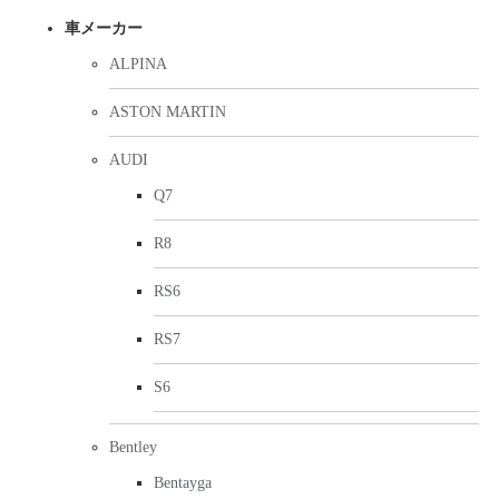
車メーカー
ALPINA
ASTON MARTIN
AUDI
Q7
R8
RS6
RS7
S6
Bentley
Bentayga